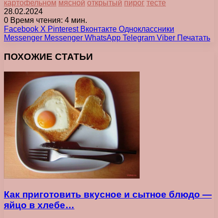
картофельном
мясной
открытый
пирог
тесте
28.02.2024
0
Время чтения: 4 мин.
Facebook
X
Pinterest
Вконтакте
Одноклассники
Messenger
Messenger
WhatsApp
Telegram
Viber
Печатать
ПОХОЖИЕ СТАТЬИ
Как приготовить вкусное и сытное блюдо —
яйцо в хлебе…