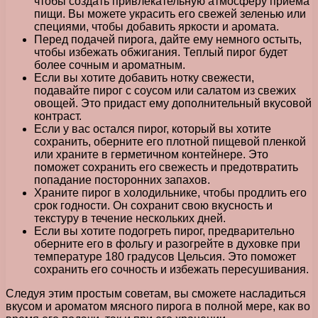
чтобы создать привлекательную атмосферу приема
пищи. Вы можете украсить его свежей зеленью или
специями, чтобы добавить яркости и аромата.
Перед подачей пирога, дайте ему немного остыть,
чтобы избежать обжигания. Теплый пирог будет
более сочным и ароматным.
Если вы хотите добавить нотку свежести,
подавайте пирог с соусом или салатом из свежих
овощей. Это придаст ему дополнительный вкусовой
контраст.
Если у вас остался пирог, который вы хотите
сохранить, оберните его плотной пищевой пленкой
или храните в герметичном контейнере. Это
поможет сохранить его свежесть и предотвратить
попадание посторонних запахов.
Храните пирог в холодильнике, чтобы продлить его
срок годности. Он сохранит свою вкусность и
текстуру в течение нескольких дней.
Если вы хотите подогреть пирог, предварительно
оберните его в фольгу и разогрейте в духовке при
температуре 180 градусов Цельсия. Это поможет
сохранить его сочность и избежать пересушивания.
Следуя этим простым советам, вы сможете насладиться
вкусом и ароматом мясного пирога в полной мере, как во