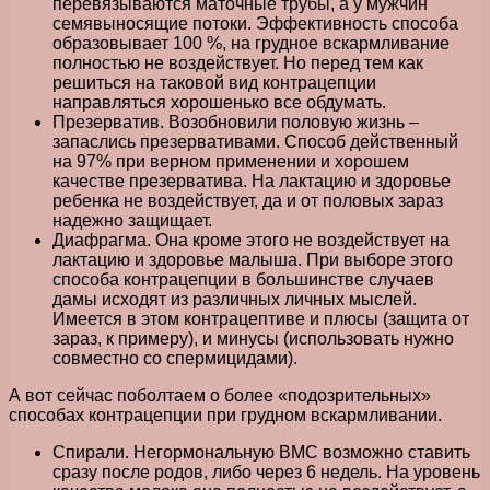
перевязываются маточные трубы, а у мужчин
семявыносящие потоки. Эффективность способа
образовывает 100 %, на грудное вскармливание
полностью не воздействует. Но перед тем как
решиться на таковой вид контрацепции
направляться хорошенько все обдумать.
Презерватив. Возобновили половую жизнь –
запаслись презервативами. Способ действенный
на 97% при верном применении и хорошем
качестве презерватива. На лактацию и здоровье
ребенка не воздействует, да и от половых зараз
надежно защищает.
Диафрагма. Она кроме этого не воздействует на
лактацию и здоровье малыша. При выборе этого
способа контрацепции в большинстве случаев
дамы исходят из различных личных мыслей.
Имеется в этом контрацептиве и плюсы (защита от
зараз, к примеру), и минусы (использовать нужно
совместно со спермицидами).
А вот сейчас поболтаем о более «подозрительных»
способах контрацепции при грудном вскармливании.
Спирали. Негормональную ВМС возможно ставить
сразу после родов, либо через 6 недель. На уровень