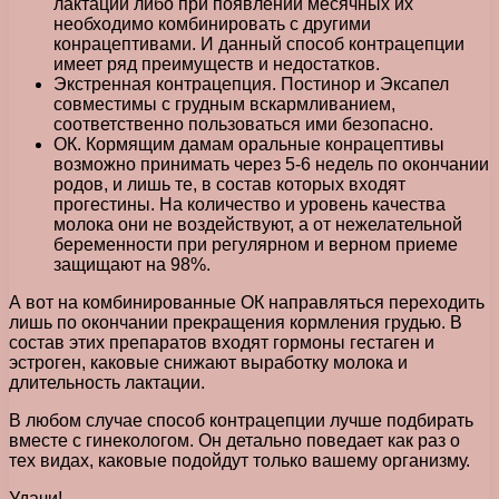
лактации либо при появлении месячных их
необходимо комбинировать с другими
конрацептивами. И данный способ контрацепции
имеет ряд преимуществ и недостатков.
Экстренная контрацепция. Постинор и Эксапел
совместимы с грудным вскармливанием,
соответственно пользоваться ими безопасно.
ОК. Кормящим дамам оральные конрацептивы
возможно принимать через 5-6 недель по окончании
родов, и лишь те, в состав которых входят
прогестины. На количество и уровень качества
молока они не воздействуют, а от нежелательной
беременности при регулярном и верном приеме
защищают на 98%.
А вот на комбинированные ОК направляться переходить
лишь по окончании прекращения кормления грудью. В
состав этих препаратов входят гормоны гестаген и
эстроген, каковые снижают выработку молока и
длительность лактации.
В любом случае способ контрацепции лучше подбирать
вместе с гинекологом. Он детально поведает как раз о
тех видах, каковые подойдут только вашему организму.
Удачи!