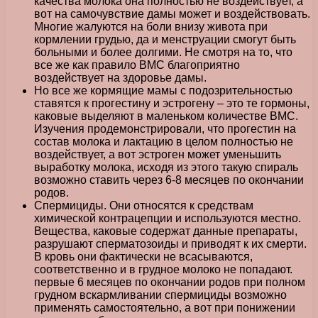
качества молока она полностью не воздействует, а
вот на самочувствие дамы может и воздействовать.
Многие жалуются на боли внизу живота при
кормлении грудью, да и менструации смогут быть
больными и более долгими. Не смотря на то, что
все же как правило ВМС благоприятно
воздействует на здоровье дамы.
Но все же кормящие мамы с подозрительностью
ставятся к прогестину и эстрогену – это те гормоны,
каковые выделяют в маленьком количестве ВМС.
Изучения продемонстрировали, что прогестин на
состав молока и лактацию в целом полностью не
воздействует, а вот эстроген может уменьшить
выработку молока, исходя из этого такую спираль
возможно ставить через 6-8 месяцев по окончании
родов.
Спермициды. Они относятся к средствам
химической контрацепции и используются местно.
Вещества, каковые содержат данные препараты,
разрушают сперматозоиды и приводят к их смерти.
В кровь они фактически не всасываются,
соответственно и в грудное молоко не попадают.
первые 6 месяцев по окончании родов при полном
грудном вскармливании спермициды возможно
применять самостоятельно, а вот при понижении