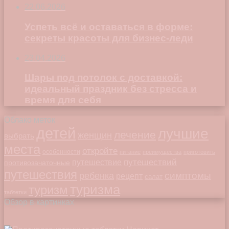
22.06.2026
Успеть всё и оставаться в форме:
секреты красоты для бизнес-леди
23.04.2026
Шары под потолок с доставкой:
идеальный праздник без стресса и
время для себя
Облако меток
детей
лучшие
лечение
женщин
выбрать
места
откройте
особенности
питание
преимущества
приготовить
путешествий
путешествие
противозачаточные
путешествия
симптомы
ребенка
рецепт
салат
туризма
туризм
таблетки
Обзор в картинках