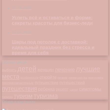
22.06.2026
Успеть всё и оставаться в форме:
секреты красоты для бизнес-леди
23.04.2026
Шары под потолок с доставкой:
идеальный праздник без стресса и
время для себя
Облако меток
детей
лучшие
лечение
женщин
выбрать
места
откройте
особенности
питание
преимущества
приготовить
путешествий
путешествие
противозачаточные
путешествия
симптомы
ребенка
рецепт
салат
туризма
туризм
таблетки
Обзор в картинках