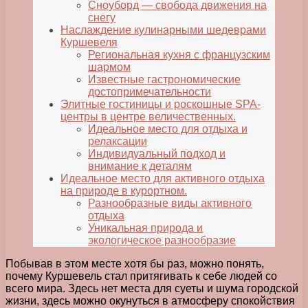
Сноуборд — свобода движения на
снегу
Наслаждение кулинарными шедеврами
Куршевеля
Региональная кухня с французским
шармом
Известные гастрономические
достопримечательности
Элитные гостиницы и роскошные SPA-
центры в центре величественных.
Идеальное место для отдыха и
релаксации
Индивидуальный подход и
внимание к деталям
Идеальное место для активного отдыха
на природе в курортном.
Разнообразные виды активного
отдыха
Уникальная природа и
экологическое разнообразие
Побывав в этом месте хотя бы раз, можно понять,
почему Куршевель стал притягивать к себе людей со
всего мира. Здесь нет места для суеты и шума городской
жизни, здесь можно окунуться в атмосферу спокойствия