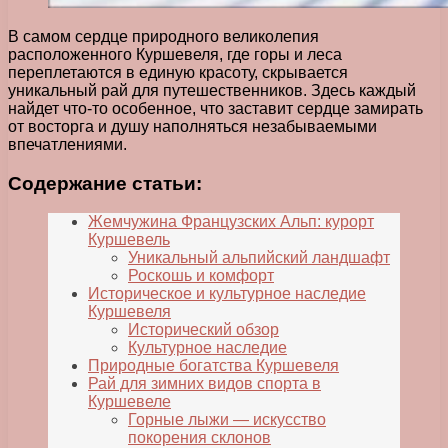
В самом сердце природного великолепия
расположенного Куршевеля, где горы и леса
переплетаются в единую красоту, скрывается
уникальный рай для путешественников. Здесь каждый
найдет что-то особенное, что заставит сердце замирать
от восторга и душу наполняться незабываемыми
впечатлениями.
Содержание статьи:
Жемчужина Французских Альп: курорт
Куршевель
Уникальный альпийский ландшафт
Роскошь и комфорт
Историческое и культурное наследие
Куршевеля
Исторический обзор
Культурное наследие
Природные богатства Куршевеля
Рай для зимних видов спорта в
Куршевеле
Горные лыжи — искусство
покорения склонов