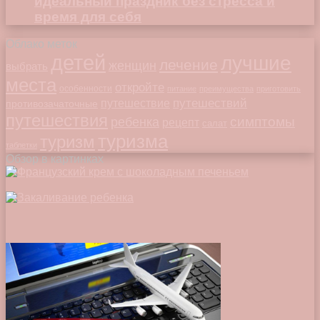
идеальный праздник без стресса и
время для себя
Облако меток
детей
лучшие
лечение
женщин
выбрать
места
откройте
особенности
питание
преимущества
приготовить
путешествий
путешествие
противозачаточные
путешествия
симптомы
ребенка
рецепт
салат
туризма
туризм
таблетки
Обзор в картинках