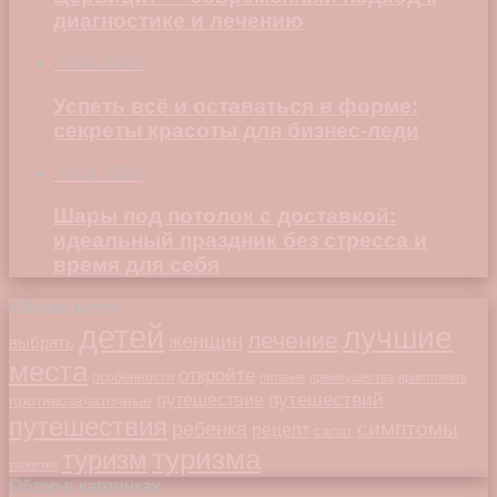
диагностике и лечению
22.06.2026
Успеть всё и оставаться в форме:
секреты красоты для бизнес-леди
23.04.2026
Шары под потолок с доставкой:
идеальный праздник без стресса и
время для себя
Облако меток
детей
лучшие
лечение
женщин
выбрать
места
откройте
особенности
питание
преимущества
приготовить
путешествий
путешествие
противозачаточные
путешествия
симптомы
ребенка
рецепт
салат
туризма
туризм
таблетки
Обзор в картинках