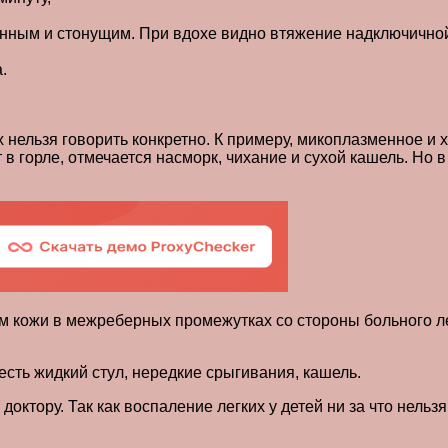
нным и стонущим. При вдохе видно втяжение надключичной 
.
х нельзя говорить конкретно. К примеру, микоплазменное и
 в горле, отмечается насморк, чихание и сухой кашель. Но 
м кожи в межреберных промежутках со стороны больного лег
сть жидкий стул, нередкие срыгивания, кашель.
октору. Так как воспаление легких у детей ни за что нельз