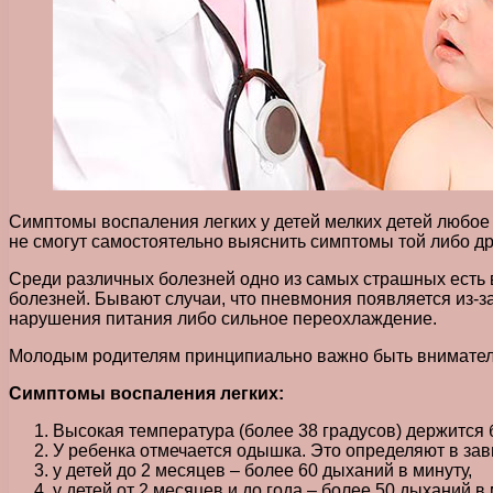
Симптомы воспаления легких у детей мелких детей любое 
не смогут самостоятельно выяснить симптомы той либо др
Среди различных болезней одно из самых страшных есть 
болезней. Бывают случаи, что пневмония появляется из-за
нарушения питания либо сильное переохлаждение.
Молодым родителям принципиально важно быть вниматель
Симптомы воспаления легких:
Высокая температура (более 38 градусов) держится 
У ребенка отмечается одышка. Это определяют в за
у детей до 2 месяцев – более 60 дыханий в минуту,
у детей от 2 месяцев и до года – более 50 дыханий в 