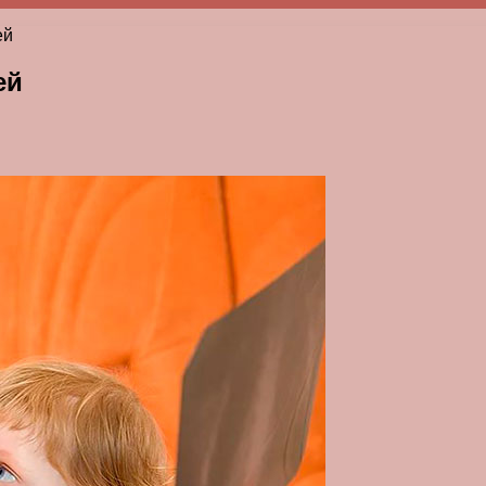
ей
ей