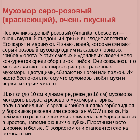
Мухомор серо-розовый
(краснеющий), очень вкусный
Чесночник жареный розовый (Amanita rubescens) —
очень вкусный съедобный гриб и выглядит аппетитно.
Его жарят и маринуют. Я знаю людей, которые считают
серый розовый мухомор одним из самых любимых
грибов у опята. У этих смелых и удачливых людей мало
конкурентов среди сборщиков грибов. Они сожалеют, что
многие считают эти широко распространенные
мухоморы цветущими, сбивают их ногой или палкой. Их
часто беспокоят, потому что мухоморы любят мухи и
черви, которые мигают.
Шляпки (до 10 см в диаметре, реже до 18 см) мухомора
молодого возраста розового мухомора агарика
полушаровидные. У зрелых грибов шляпка горбовидная,
у боровиков розовая или сероватая WOW шляпка. На
ней много грязно-серых или коричневатых бородавчатых
выростов, напоминающих чешуйки. Пластинки часто
широкие и белые. С возрастом они становятся слегка
розоватыми.