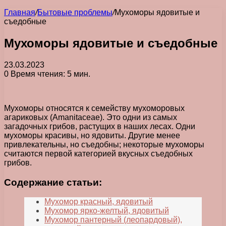
Главная
/
Бытовые проблемы
/
Мухоморы ядовитые и
съедобные
Мухоморы ядовитые и съедобные
23.03.2023
0
Время чтения: 5 мин.
Мухоморы относятся к семейству мухоморовых
агариковых (Amanitaceae). Это одни из самых
загадочных грибов, растущих в наших лесах. Одни
мухоморы красивы, но ядовиты. Другие менее
привлекательны, но съедобны; некоторые мухоморы
считаются первой категорией вкусных съедобных
грибов.
Содержание статьи:
Мухомор красный, ядовитый
Мухомор ярко-желтый, ядовитый
Мухомор пантерный (леопардовый),