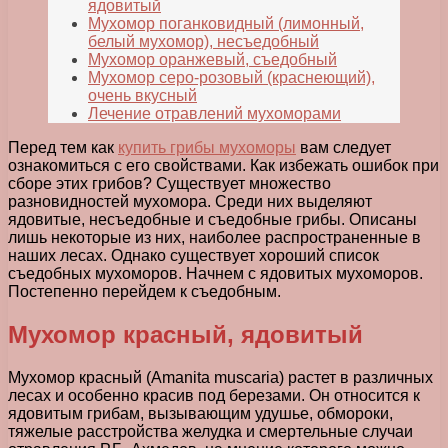
ядовитый
Мухомор поганковидный (лимонный,
белый мухомор), несъедобный
Мухомор оранжевый, съедобный
Мухомор серо-розовый (краснеющий),
очень вкусный
Лечение отравлений мухоморами
Перед тем как
купить грибы мухоморы
вам следует
ознакомиться с его свойствами. Как избежать ошибок при
сборе этих грибов? Существует множество
разновидностей мухомора. Среди них выделяют
ядовитые, несъедобные и съедобные грибы. Описаны
лишь некоторые из них, наиболее распространенные в
наших лесах. Однако существует хороший список
съедобных мухоморов. Начнем с ядовитых мухоморов.
Постепенно перейдем к съедобным.
Мухомор красный, ядовитый
Мухомор красный (Amanita muscaria) растет в различных
лесах и особенно красив под березами. Он относится к
ядовитым грибам, вызывающим удушье, обмороки,
тяжелые расстройства желудка и смертельные случаи