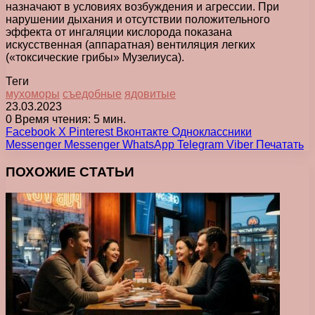
назначают в условиях возбуждения и агрессии. При
нарушении дыхания и отсутствии положительного
эффекта от ингаляции кислорода показана
искусственная (аппаратная) вентиляция легких
(«токсические грибы» Музелиуса).
Теги
мухоморы
съедобные
ядовитые
23.03.2023
0
Время чтения: 5 мин.
Facebook
X
Pinterest
Вконтакте
Одноклассники
Messenger
Messenger
WhatsApp
Telegram
Viber
Печатать
ПОХОЖИЕ СТАТЬИ