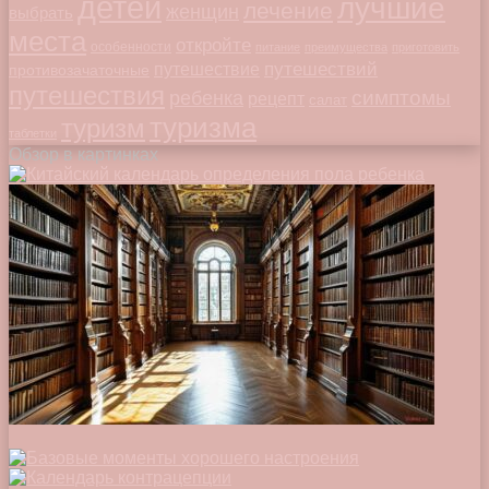
детей
лучшие
лечение
женщин
выбрать
места
откройте
особенности
питание
преимущества
приготовить
путешествий
путешествие
противозачаточные
путешествия
симптомы
ребенка
рецепт
салат
туризма
туризм
таблетки
Обзор в картинках