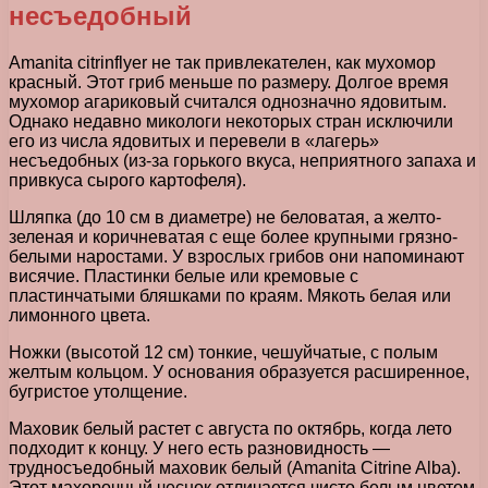
несъедобный
Amanita citrinflyer не так привлекателен, как мухомор
красный. Этот гриб меньше по размеру. Долгое время
мухомор агариковый считался однозначно ядовитым.
Однако недавно микологи некоторых стран исключили
его из числа ядовитых и перевели в «лагерь»
несъедобных (из-за горького вкуса, неприятного запаха и
привкуса сырого картофеля).
Шляпка (до 10 см в диаметре) не беловатая, а желто-
зеленая и коричневатая с еще более крупными грязно-
белыми наростами. У взрослых грибов они напоминают
висячие. Пластинки белые или кремовые с
пластинчатыми бляшками по краям. Мякоть белая или
лимонного цвета.
Ножки (высотой 12 см) тонкие, чешуйчатые, с полым
желтым кольцом. У основания образуется расширенное,
бугристое утолщение.
Маховик белый растет с августа по октябрь, когда лето
подходит к концу. У него есть разновидность —
трудносъедобный маховик белый (Amanita Citrine Alba).
Этот махорочный чеснок отличается чисто белым цветом.