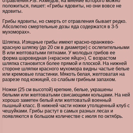
отравления.Р.Б. Ахмедов, на мнение которого можно
положиться, пишет: «Грибы ядовиты, но они вовсе не
ядовиты.
Грибы ядовиты, но смерть от отравления бывает редко.
Абсолютно смертельные дозы яда содержатся в 3-5
мухоморах».
Шляпка. Изящные грибы имеют красно-оранжево-
красную шляпку (до 20 см в диаметре) с ослепительными
В или желтоватыми пятнами. У молодых грибов ее
форма шаровидная («красное яйцо»). С возрастом
шляпка становится более прямой и плоской. На нижней
стороне шляпки красного мухомора видны частые белые
или кремовые пластинки. Мякоть белая, желтоватая на
разрезе под кожицей, со слабым грибным запахом.
Ножки (25 см высотой) крепкие, белые, украшены
белыми или желтоватыми свисающими кольцами. На ней
хорошо заметен белый или желтоватый военный
пышный класс. В нижней части ножки утолщенный клуб с
чешуйками. Грибы растут в самых разных лесах и
появляются в большом количестве с июля по октябрь.