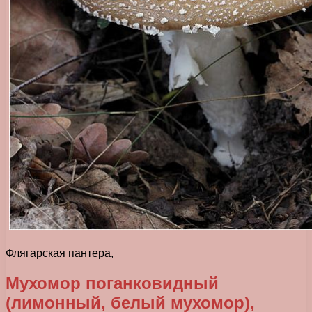
Флягарская пантера,
Мухомор поганковидный
(лимонный, белый мухомор),