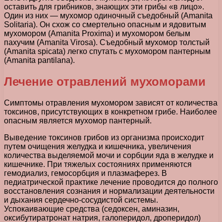
оставить для грибников, знающих эти грибы «в лицо».
Один из них — мухомор одиночный съедобный (Amanita
Solitaria). Он схож со смертельно опасным и ядовитым
мухомором (Amanita Proxima) и мухомором белым
пахучим (Amanita Virosa). Съедобный мухомор толстый
(Amanita spicata) легко спутать с мухомором пантерным
(Amanita pantilana).
Лечение отравлений мухоморами
Симптомы отравления мухомором зависят от количества
токсинов, присутствующих в конкретном грибе. Наиболее
опасным является мухомор пантерный.
Выведение токсинов грибов из организма происходит
путем очищения желудка и кишечника, увеличения
количества выделяемой мочи и сорбции яда в желудке и
кишечнике. При тяжелых состояниях применяются
гемодиализ, гемосорбция и плазмаферез. В
педиатрической практике лечение проводится до полного
восстановления сознания и нормализации деятельности
и дыхания сердечно-сосудистой системы.
Успокаивающие средства (седоксен, аминазин,
оксибутиратронат натрия, галоперидол, дроперидол)