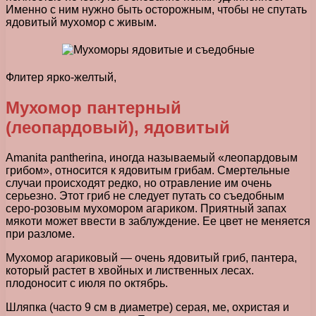
Именно с ним нужно быть осторожным, чтобы не спутать
ядовитый мухомор с живым.
Флитер ярко-желтый,
Мухомор пантерный
(леопардовый), ядовитый
Amanita pantherina, иногда называемый «леопардовым
грибом», относится к ядовитым грибам. Смертельные
случаи происходят редко, но отравление им очень
серьезно. Этот гриб не следует путать со съедобным
серо-розовым мухомором агариком. Приятный запах
мякоти может ввести в заблуждение. Ее цвет не меняется
при разломе.
Мухомор агариковый — очень ядовитый гриб, пантера,
который растет в хвойных и лиственных лесах.
плодоносит с июля по октябрь.
Шляпка (часто 9 см в диаметре) серая, ме, охристая и