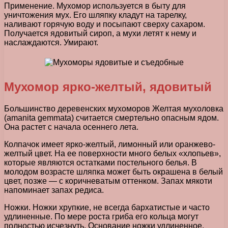
Применение. Мухомор используется в быту для
уничтожения мух. Его шляпку кладут на тарелку,
наливают горячую воду и посыпают сверху сахаром.
Получается ядовитый сироп, а мухи летят к нему и
наслаждаются. Умирают.
Мухомор ярко-желтый, ядовитый
Большинство деревенских мухоморов Желтая мухоловка
(amanita gemmata) считается смертельно опасным ядом.
Она растет с начала осеннего лета.
Колпачок имеет ярко-желтый, лимонный или оранжево-
желтый цвет. На ее поверхности много белых «хлопьев»,
которые являются остатками постельного белья. В
молодом возрасте шляпка может быть окрашена в белый
цвет, позже — с коричневатым оттенком. Запах мякоти
напоминает запах редиса.
Ножки. Ножки хрупкие, не всегда бархатистые и часто
удлиненные. По мере роста гриба его кольца могут
полностью исчезнуть. Основание ножки удлиненное.