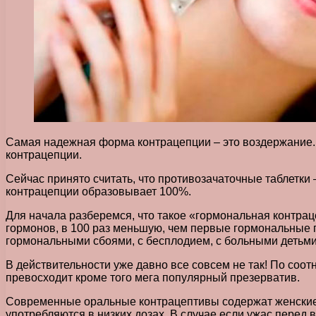
Самая надежная форма контрацепции – это воздержание. 
контрацепции.
Сейчас принято считать, что противозачаточные таблетки
контрацепции образовывает 100%.
Для начала разберемся, что такое «гормональная контра
гормонов, в 100 раз меньшую, чем первые гормональные п
гормональными сбоями, с бесплодием, с больными детьм
В действительности уже давно все совсем не так! По со
превосходит кроме того мега популярный презерватив.
Современные оральные контрацептивы содержат женские
употребляются в низких дозах. В случае если ужас пере