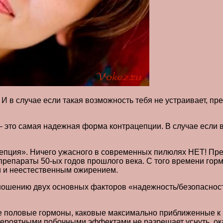
И в случае если такая возможность тебя не устраивает, п
 – это самая надежная форма контрацепции. В случае если 
цепция». Ничего ужасного в современных пилюлях НЕТ! Пр
репараты 50-ых годов прошлого века. С того времени гор
и и неестественным ожирением.
отношению двух основных факторов «надежность/безопасно
 половые гормоны, каковые максимально приближенные к
д вероятными побочными эффектами не разрешает уснуть, о