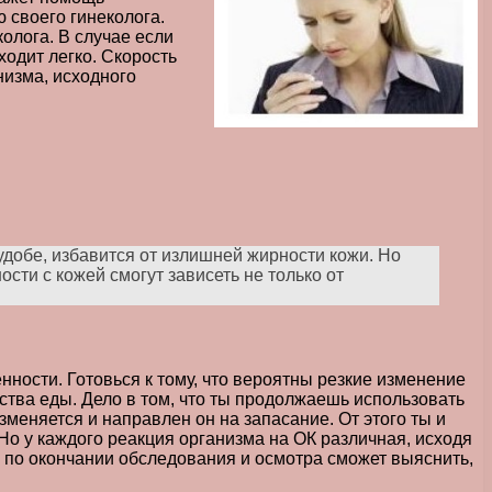
 своего гинеколога.
олога. В случае если
ходит легко. Скорость
низма, исходного
удобе, избавится от излишней жирности кожи. Но
сти с кожей смогут зависеть не только от
ности. Готовься к тому, что вероятны резкие изменение
чества еды. Дело в том, что ты продолжаешь использовать
меняется и направлен он на запасание. От этого ты и
Но у каждого реакция организма на ОК различная, исходя
ор по окончании обследования и осмотра сможет выяснить,