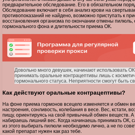
предварительное обследование. Его в обязательном поря
Обследование включает в себя анализ крови на свертывае
противопоказаний не найдено, возможно приступать к прие
восстановления организма по окончании отмены пилюль, 
гормонального фона и длительности приема ОК.
Довольно много девушек, начинают использовать ОК,
принимать оральные контрацептивы лишь с косметичес
гормонального статуса. Неприятности смогут быть с
Как действуют оральные контрацептивы?
На фоне приема гормонов всецело изменяется и обмен вещ
настроения, сонливость, колебания в весе. Вес, кстати, в
пищу, ориентируясь на свой привычный обмен веществ. А т
набираешь лишний вес. Когда начинаешь принимать ОК, са
из этого выбирать пилюли необходимо лично, а не по сове
какой препарат нужен как раз тебе.