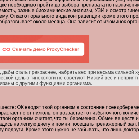
дке необходимо пройти до выбора препарата по назначению
мость, разные биохимические анализы, УЗИ и осмотр гинек
му. Отказ от орального вида контрацепции кроме этого про
образовывает около месяца. Она зависит от изюминок орга
 дабы стать прекраснее, набрать вес при весьма сильной х
кой целью гинекологи не советуют. Низкий вес и неприятно
вязаны с другими функциями организма.
еств: ОК вводят твой организм в состояние псевдоберемен
озрастает не от пилюль, он возрастает от избыточного коли
вой организм считает, что ты беременна. Обмен веществ из
дись на легкую диету и помни посещать тренажерный зал. 
ту подруги. Кроме этого нужно не забывать, что лишь докт