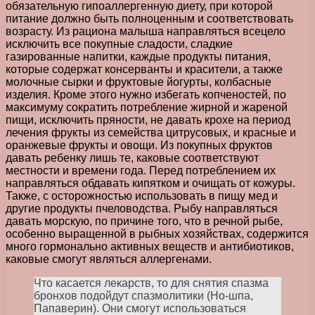
обязательную гипоаллергенную диету, при которой
питание должно быть полноценным и соответствовать
возрасту. Из рациона малыша направляться всецело
исключить все покупные сладости, сладкие
газированные напитки, каждые продукты питания,
которые содержат консерванты и красители, а также
молочные сырки и фруктовые йогурты, колбасные
изделия. Кроме этого нужно избегать копченостей, по
максимуму сократить потребление жирной и жареной
пищи, исключить пряности, не давать крохе на период
лечения фрукты из семейства цитрусовых, и красные и
оранжевые фрукты и овощи. Из покупных фруктов
давать ребенку лишь те, каковые соответствуют
местности и времени года. Перед потреблением их
направляться обдавать кипятком и очищать от кожуры.
Также, с осторожностью использовать в пищу мед и
другие продукты пчеловодства. Рыбу направляться
давать морскую, по причине того, что в речной рыбе,
особенно выращенной в рыбных хозяйствах, содержится
много гормонально активных веществ и антибиотиков,
каковые смогут являться аллергенами.
Что касается лекарств, то для снятия спазма
бронхов подойдут спазмолитики (Но-шпа,
Папаверин). Они смогут использоваться