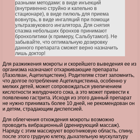
разными методами: в виде инъекций
(внутривенно струйно и капельно в
стационаре), в виде пилюль для приема
вовнутрь, в виде ингаляций при помощи
ультразвукового ингалятора. Для снятия
спазма небольших бронхов принимают
бронхолитики (к примеру, Сальбутамол). Не
забывайте, что оптимальную дозировку
данного препарата сможет верно назначить
лишь доктор!
Для разжижения мокроты и скорейшего выведения ее из
организма назначают отхаркивающие препараты
(Лазолван, Ацетилцистеин). Родителям стоит запомнить,
что долгое потребление Ацетилцистеина, особенно у
мелких детей, может сопровождаться увеличением
кислотности желудочного сока, а это может привести к
появлению гастрита. Исходя из этого данный препарат
не нужно принимать более 10 дней, не рекомендован он
и детям, страдающим диспепсией.
Для облегчения отхождения мокроты возможно
проводить вибрационный (дренирующий массаж).
Наряду с этим массируют воротниковую область, спину,
после этого грудную клетку, дыхательную мускулатуру