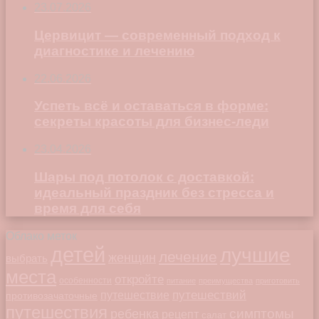
23.07.2026
Цервицит — современный подход к
диагностике и лечению
22.06.2026
Успеть всё и оставаться в форме:
секреты красоты для бизнес-леди
23.04.2026
Шары под потолок с доставкой:
идеальный праздник без стресса и
время для себя
Облако меток
детей
лучшие
лечение
женщин
выбрать
места
откройте
особенности
питание
преимущества
приготовить
путешествий
путешествие
противозачаточные
путешествия
симптомы
ребенка
рецепт
салат