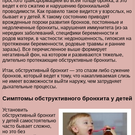
простого трансформацией во всей толще бронха, а это
ведет к его сжатию и нарушению бронхиальной
проводимости. Как правило такое видится у взрослых, но
бывает и у детей. К такому состоянию приводят
врожденные пороки развития бронхов, постоянные и
недолеченные бронхиты, нарушения иммунитета (из-за
нередких заболеваний, специфики беременности и
родов матери, в частности: недоношенность, гипоксия на
протяжении беременности, родовые травмы и ранние
заразы). Все перечисленное выше формирует
негативный фон, на котором и развиваются тяжелые,
длительно протекающие обструктивные бронхиты.
Итак, обструктивный бронхит — это спазм либо сужение
бронхов, который ведет к тому, что накапливаемая слизь
не имеет возможности выйти наружу, чем затрудняет
дыхательные процессы.
Симптомы обструктивного бронхита у детей
Установить
обструктивный бронхит
у детей самостоятельно
часто бывает сложно,
но это без