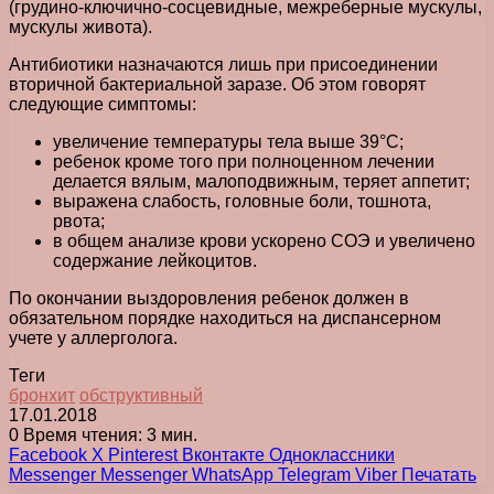
(грудино-ключично-сосцевидные, межреберные мускулы,
мускулы живота).
Антибиотики назначаются лишь при присоединении
вторичной бактериальной заразе. Об этом говорят
следующие симптомы:
увеличение температуры тела выше 39°С;
ребенок кроме того при полноценном лечении
делается вялым, малоподвижным, теряет аппетит;
выражена слабость, головные боли, тошнота,
рвота;
в общем анализе крови ускорено СОЭ и увеличено
содержание лейкоцитов.
По окончании выздоровления ребенок должен в
обязательном порядке находиться на диспансерном
учете у аллерголога.
Теги
бронхит
обструктивный
17.01.2018
0
Время чтения: 3 мин.
Facebook
X
Pinterest
Вконтакте
Одноклассники
Messenger
Messenger
WhatsApp
Telegram
Viber
Печатать