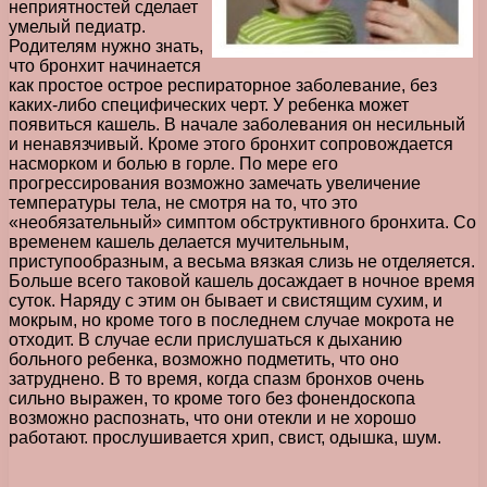
неприятностей сделает
умелый педиатр.
Родителям нужно знать,
что бронхит начинается
как простое острое респираторное заболевание, без
каких-либо специфических черт. У ребенка может
появиться кашель. В начале заболевания он несильный
и ненавязчивый. Кроме этого бронхит сопровождается
насморком и болью в горле. По мере его
прогрессирования возможно замечать увеличение
температуры тела, не смотря на то, что это
«необязательный» симптом обструктивного бронхита. Со
временем кашель делается мучительным,
приступообразным, а весьма вязкая слизь не отделяется.
Больше всего таковой кашель досаждает в ночное время
суток. Наряду с этим он бывает и свистящим сухим, и
мокрым, но кроме того в последнем случае мокрота не
отходит. В случае если прислушаться к дыханию
больного ребенка, возможно подметить, что оно
затруднено. В то время, когда спазм бронхов очень
сильно выражен, то кроме того без фонендоскопа
возможно распознать, что они отекли и не хорошо
работают. прослушивается хрип, свист, одышка, шум.