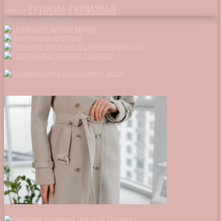
туризма
туризм
таблетки
Обзор в картинках