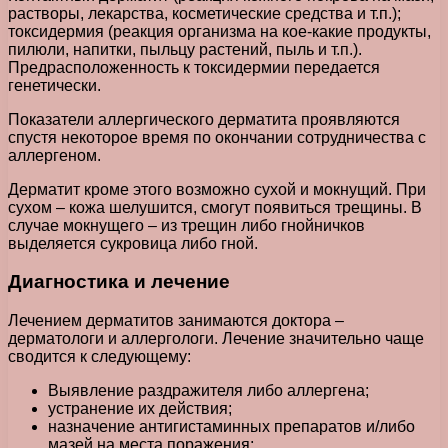
растворы, лекарства, косметические средства и т.п.);
токсидермия (реакция организма на кое-какие продукты,
пилюли, напитки, пыльцу растений, пыль и т.п.).
Предрасположенность к токсидермии передается
генетически.
Показатели аллергического дерматита проявляются
спустя некоторое время по окончании сотрудничества с
аллергеном.
Дерматит кроме этого возможно сухой и мокнущий. При
сухом – кожа шелушится, смогут появиться трещины. В
случае мокнущего – из трещин либо гнойничков
выделяется сукровица либо гной.
Диагностика и лечение
Лечением дерматитов занимаются доктора –
дерматологи и аллергологи. Лечение значительно чаще
сводится к следующему:
Выявление раздражителя либо аллергена;
устранение их действия;
назначение антигистаминных препаратов и/либо
мазей на места поражения;