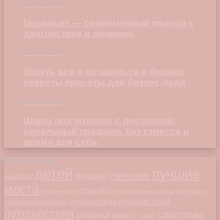
23.07.2026
Цервицит — современный подход к
диагностике и лечению
22.06.2026
Успеть всё и оставаться в форме:
секреты красоты для бизнес-леди
23.04.2026
Шары под потолок с доставкой:
идеальный праздник без стресса и
время для себя
Облако меток
детей
лучшие
лечение
женщин
выбрать
места
откройте
особенности
питание
преимущества
приготовить
путешествий
путешествие
противозачаточные
путешествия
симптомы
ребенка
рецепт
салат