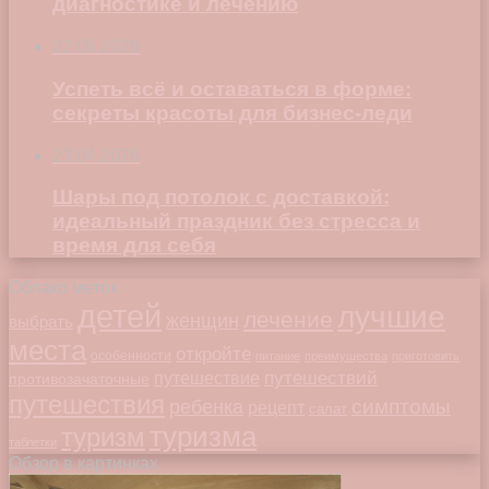
диагностике и лечению
22.06.2026
Успеть всё и оставаться в форме:
секреты красоты для бизнес-леди
23.04.2026
Шары под потолок с доставкой:
идеальный праздник без стресса и
время для себя
Облако меток
детей
лучшие
лечение
женщин
выбрать
места
откройте
особенности
питание
преимущества
приготовить
путешествий
путешествие
противозачаточные
путешествия
симптомы
ребенка
рецепт
салат
туризма
туризм
таблетки
Обзор в картинках