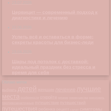
23.07.2026
Цервицит — современный подход к
диагностике и лечению
22.06.2026
Успеть всё и оставаться в форме:
секреты красоты для бизнес-леди
23.04.2026
Шары под потолок с доставкой:
идеальный праздник без стресса и
время для себя
Облако меток
детей
лучшие
лечение
женщин
выбрать
места
откройте
особенности
питание
преимущества
приготовить
путешествий
путешествие
противозачаточные
путешествия
симптомы
ребенка
рецепт
салат