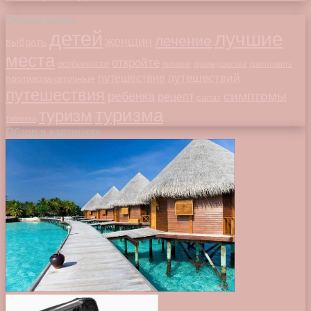
Облако меток
детей
лучшие
лечение
женщин
выбрать
места
откройте
особенности
питание
преимущества
приготовить
путешествий
путешествие
противозачаточные
путешествия
симптомы
ребенка
рецепт
салат
туризма
туризм
таблетки
Обзор в картинках