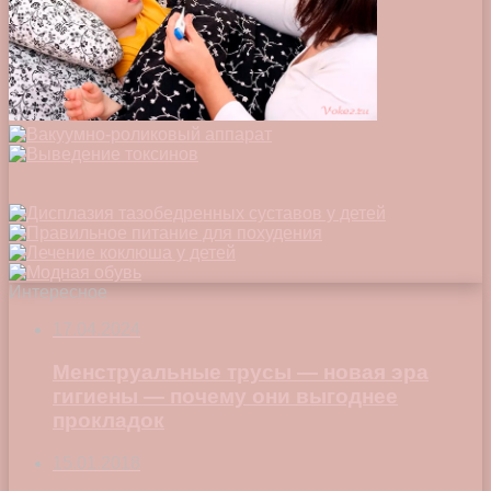
Интересное
17.04.2024
Менструальные трусы — новая эра
гигиены — почему они выгоднее
прокладок
15.01.2018