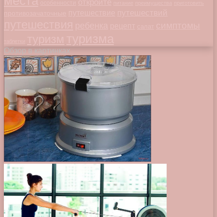
места
откройте
особенности
питание
преимущества
приготовить
путешествий
путешествие
противозачаточные
путешествия
симптомы
ребенка
рецепт
салат
туризма
туризм
таблетки
Обзор в картинках