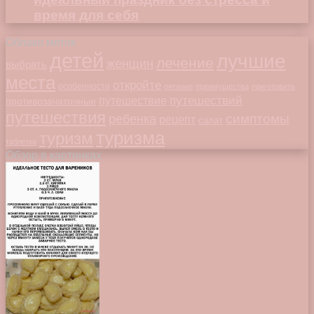
время для себя
Облако меток
детей
лучшие
лечение
женщин
выбрать
места
откройте
особенности
питание
преимущества
приготовить
путешествий
путешествие
противозачаточные
путешествия
симптомы
ребенка
рецепт
салат
туризма
туризм
таблетки
Обзор в картинках