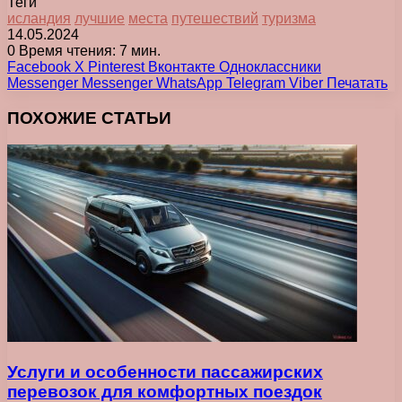
Теги
исландия
лучшие
места
путешествий
туризма
14.05.2024
0
Время чтения: 7 мин.
Facebook
X
Pinterest
Вконтакте
Одноклассники
Messenger
Messenger
WhatsApp
Telegram
Viber
Печатать
ПОХОЖИЕ СТАТЬИ
Услуги и особенности пассажирских
перевозок для комфортных поездок