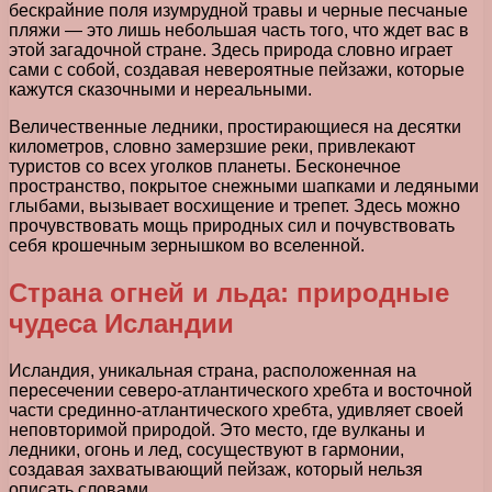
бескрайние поля изумрудной травы и черные песчаные
пляжи — это лишь небольшая часть того, что ждет вас в
этой загадочной стране. Здесь природа словно играет
сами с собой, создавая невероятные пейзажи, которые
кажутся сказочными и нереальными.
Величественные ледники, простирающиеся на десятки
километров, словно замерзшие реки, привлекают
туристов со всех уголков планеты. Бесконечное
пространство, покрытое снежными шапками и ледяными
глыбами, вызывает восхищение и трепет. Здесь можно
прочувствовать мощь природных сил и почувствовать
себя крошечным зернышком во вселенной.
Страна огней и льда: природные
чудеса Исландии
Исландия, уникальная страна, расположенная на
пересечении северо-атлантического хребта и восточной
части срединно-атлантического хребта, удивляет своей
неповторимой природой. Это место, где вулканы и
ледники, огонь и лед, сосуществуют в гармонии,
создавая захватывающий пейзаж, который нельзя
описать словами.