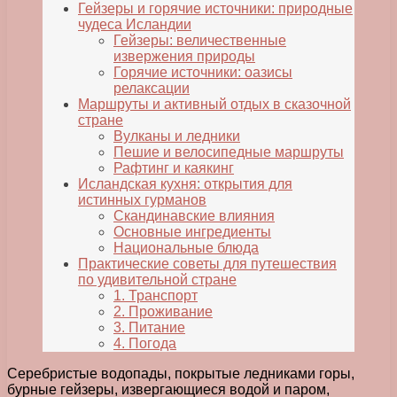
Гейзеры и горячие источники: природные
чудеса Исландии
Гейзеры: величественные
извержения природы
Горячие источники: оазисы
релаксации
Маршруты и активный отдых в сказочной
стране
Вулканы и ледники
Пешие и велосипедные маршруты
Рафтинг и каякинг
Исландская кухня: открытия для
истинных гурманов
Скандинавские влияния
Основные ингредиенты
Национальные блюда
Практические советы для путешествия
по удивительной стране
1. Транспорт
2. Проживание
3. Питание
4. Погода
Серебристые водопады, покрытые ледниками горы,
бурные гейзеры, извергающиеся водой и паром,