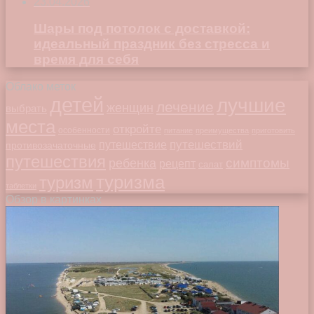
23.04.2026
Шары под потолок с доставкой:
идеальный праздник без стресса и
время для себя
Облако меток
детей
лучшие
лечение
женщин
выбрать
места
откройте
особенности
питание
преимущества
приготовить
путешествий
путешествие
противозачаточные
путешествия
симптомы
ребенка
рецепт
салат
туризма
туризм
таблетки
Обзор в картинках