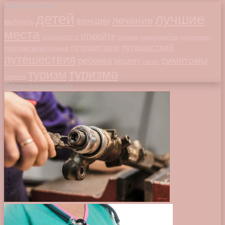
Облако меток
детей
лучшие
лечение
женщин
выбрать
места
откройте
особенности
питание
преимущества
приготовить
путешествий
путешествие
противозачаточные
путешествия
симптомы
ребенка
рецепт
салат
туризма
туризм
таблетки
Обзор в картинках