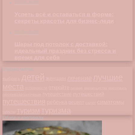
22.06.2026
Успеть всё и оставаться в форме:
секреты красоты для бизнес-леди
23.04.2026
Шары под потолок с доставкой:
идеальный праздник без стресса и
время для себя
Облако меток
детей
лучшие
лечение
женщин
выбрать
места
откройте
особенности
питание
преимущества
приготовить
путешествий
путешествие
противозачаточные
путешествия
симптомы
ребенка
рецепт
салат
туризма
туризм
таблетки
Обзор в картинках