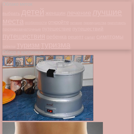
Облако меток
детей
лучшие
лечение
женщин
выбрать
места
откройте
особенности
питание
преимущества
приготовить
путешествий
путешествие
противозачаточные
путешествия
симптомы
ребенка
рецепт
салат
туризма
туризм
таблетки
Обзор в картинках