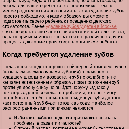
Вырвать зуб, когда он не болтается, не очень весело, но
иногда для вашего ребенка это необходимо. Тем не
менее родителям важно понимать, когда удаление зубов
просто необходимо, и каким образом вы сможете
подготовить своего ребенка к посещению детского
стоматолога. Ранее
удаление зубов у детей в Москве
связано достаточно часто с низкой гигиеной полости рта,
однако причины могут скрываться и в различных других
процессах, которые происходят в организме ребенка.
Когда требуется удаление зубов
Полагается, что дети теряют свой первый комплект зубов
(называемые «молочными зубами»), примерно в
младшем школьном возрасте, и зуб не ослабнет и не
выпадет естественным образом, пока постоянный зуб
проткнув десну снизу не выйдет наружу. Однако у
некоторых детей возникают проблемы, которые могут
потребовать, чтобы стоматолог выдернул зубы до того,
как постоянный зуб будет готов к выходу. Наиболее
распространенными причинами являются:
Избыток в зубном ряде, которая может вызвать
проблемы в развитии челюстей;
Сложный распад, который не может быть устранен