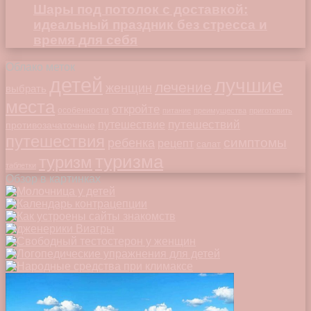
Шары под потолок с доставкой:
идеальный праздник без стресса и
время для себя
Облако меток
детей
лучшие
лечение
женщин
выбрать
места
откройте
особенности
питание
преимущества
приготовить
путешествий
путешествие
противозачаточные
путешествия
симптомы
ребенка
рецепт
салат
туризма
туризм
таблетки
Обзор в картинках