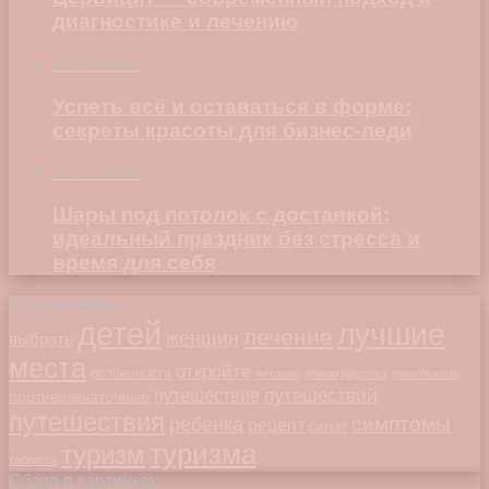
диагностике и лечению
22.06.2026
Успеть всё и оставаться в форме:
секреты красоты для бизнес-леди
23.04.2026
Шары под потолок с доставкой:
идеальный праздник без стресса и
время для себя
Облако меток
детей
лучшие
лечение
женщин
выбрать
места
откройте
особенности
питание
преимущества
приготовить
путешествий
путешествие
противозачаточные
путешествия
симптомы
ребенка
рецепт
салат
туризма
туризм
таблетки
Обзор в картинках