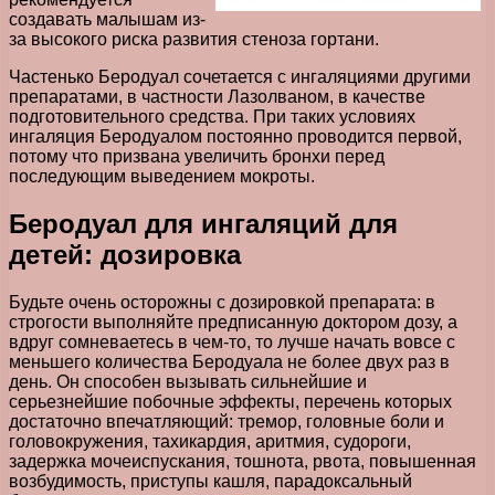
создавать малышам из-
за высокого риска развития стеноза гортани.
Частенько Беродуал сочетается с ингаляциями другими
препаратами, в частности Лазолваном, в качестве
подготовительного средства. При таких условиях
ингаляция Беродуалом постоянно проводится первой,
потому что призвана увеличить бронхи перед
последующим выведением мокроты.
Беродуал для ингаляций для
детей: дозировка
Будьте очень осторожны с дозировкой препарата: в
строгости выполняйте предписанную доктором дозу, а
вдруг сомневаетесь в чем-то, то лучше начать вовсе с
меньшего количества Беродуала не более двух раз в
день. Он способен вызывать сильнейшие и
серьезнейшие побочные эффекты, перечень которых
достаточно впечатляющий: тремор, головные боли и
головокружения, тахикардия, аритмия, судороги,
задержка мочеиспускания, тошнота, рвота, повышенная
возбудимость, приступы кашля, парадоксальный