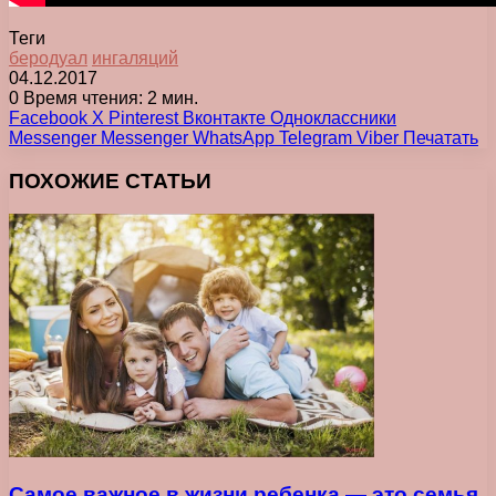
Теги
беродуал
ингаляций
04.12.2017
0
Время чтения: 2 мин.
Facebook
X
Pinterest
Вконтакте
Одноклассники
Messenger
Messenger
WhatsApp
Telegram
Viber
Печатать
ПОХОЖИЕ СТАТЬИ
Самое важное в жизни ребенка ― это семья