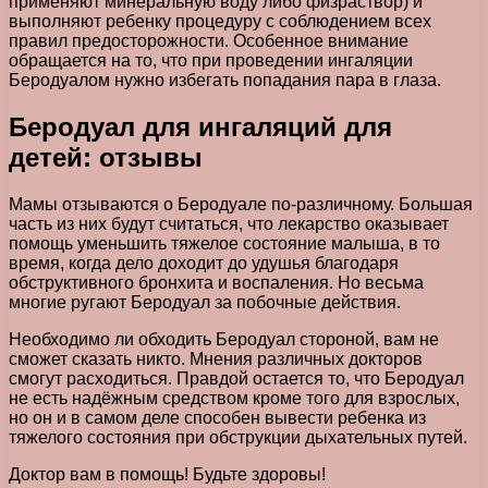
применяют минеральную воду либо физраствор) и
выполняют ребенку процедуру с соблюдением всех
правил предосторожности. Особенное внимание
обращается на то, что при проведении ингаляции
Беродуалом нужно избегать попадания пара в глаза.
Беродуал для ингаляций для
детей: отзывы
Мамы отзываются о Беродуале по-различному. Большая
часть из них будут считаться, что лекарство оказывает
помощь уменьшить тяжелое состояние малыша, в то
время, когда дело доходит до удушья благодаря
обструктивного бронхита и воспаления. Но весьма
многие ругают Беродуал за побочные действия.
Необходимо ли обходить Беродуал стороной, вам не
сможет сказать никто. Мнения различных докторов
смогут расходиться. Правдой остается то, что Беродуал
не есть надёжным средством кроме того для взрослых,
но он и в самом деле способен вывести ребенка из
тяжелого состояния при обструкции дыхательных путей.
Доктор вам в помощь! Будьте здоровы!