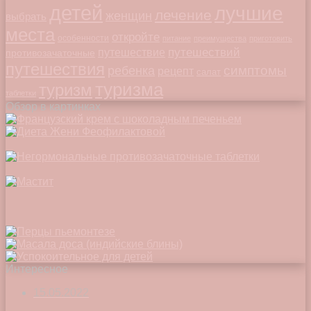
детей
лучшие
лечение
женщин
выбрать
места
откройте
особенности
питание
преимущества
приготовить
путешествий
путешествие
противозачаточные
путешествия
симптомы
ребенка
рецепт
салат
туризма
туризм
таблетки
Обзор в картинках
Интересное
15.05.2022