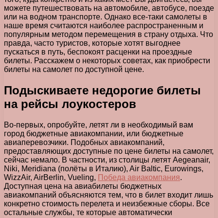
можете путешествовать на автомобиле, автобусе, поезде
или на водном транспорте. Однако все-таки самолеты в
наше время считаются наиболее распространенным и
популярным методом перемещения в страну отдыха. Что
правда, часто туристов, которые хотят выгоднее
пускаться в путь, беспокоят расценки на проездные
билеты. Расскажем о некоторых советах, как приобрести
билеты на самолет по доступной цене.
Подыскиваете недорогие билеты
на рейсы лоукостеров
Во-первых, опробуйте, летят ли в необходимый вам
город бюджетные авиакомпании, или бюджетные
авиаперевозчики. Подобных авиакомпаний,
предоставляющих доступные по цене билеты на самолет,
сейчас немало. В частности, из столицы летят Aegeanair,
Niki, Meridiana (полёты в Италию), Air Baltic, Eurowings,
WizzAir, AirBerlin, Vueling,
Победа авиакомпания
.
Доступная цена на авиабилеты бюджетных
авиакомпаний объясняются тем, что в билет входит лишь
конкретно стоимость перелета и неизбежные сборы. Все
остальные службы, те которые автоматически