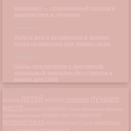
Цервицит — современный подход к
диагностике и лечению
22.06.2026
Успеть всё и оставаться в форме:
секреты красоты для бизнес-леди
23.04.2026
Шары под потолок с доставкой:
идеальный праздник без стресса и
время для себя
Облако меток
детей
лучшие
лечение
женщин
выбрать
места
откройте
особенности
питание
преимущества
приготовить
путешествий
путешествие
противозачаточные
путешествия
симптомы
ребенка
рецепт
салат
туризма
туризм