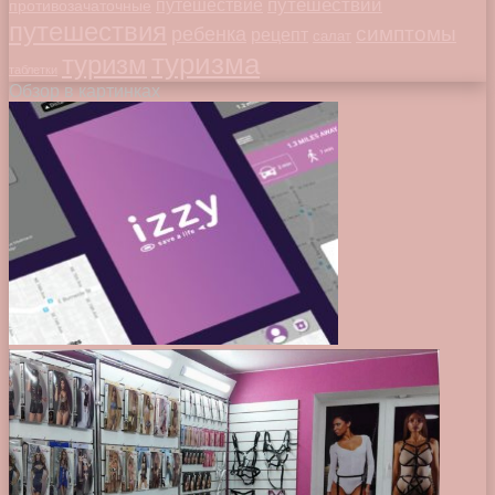
путешествий
путешествие
противозачаточные
путешествия
симптомы
ребенка
рецепт
салат
туризма
туризм
таблетки
Обзор в картинках