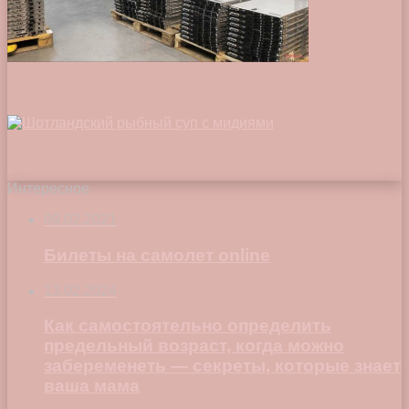
Интересное
09.02.2021
Билеты на самолет online
13.02.2024
Как самостоятельно определить
предельный возраст, когда можно
забеременеть — секреты, которые знает
ваша мама