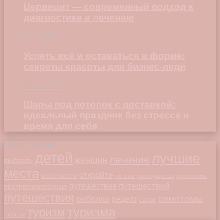
Цервицит — современный подход к
диагностике и лечению
22.06.2026
Успеть всё и оставаться в форме:
секреты красоты для бизнес-леди
23.04.2026
Шары под потолок с доставкой:
идеальный праздник без стресса и
время для себя
Облако меток
детей
лучшие
лечение
женщин
выбрать
места
откройте
особенности
питание
преимущества
приготовить
путешествий
путешествие
противозачаточные
путешествия
симптомы
ребенка
рецепт
салат
туризма
туризм
таблетки