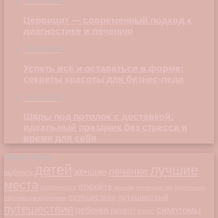
23.07.2026
Цервицит — современный подход к
диагностике и лечению
22.06.2026
Успеть всё и оставаться в форме:
секреты красоты для бизнес-леди
23.04.2026
Шары под потолок с доставкой:
идеальный праздник без стресса и
время для себя
Облако меток
детей
лучшие
лечение
женщин
выбрать
места
откройте
особенности
питание
преимущества
приготовить
путешествий
путешествие
противозачаточные
путешествия
симптомы
ребенка
рецепт
салат