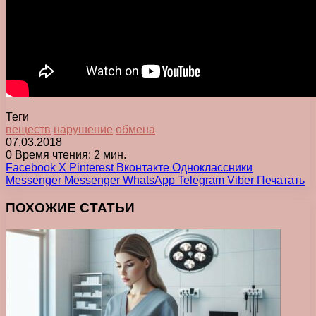
Теги
веществ
нарушение
обмена
07.03.2018
0
Время чтения: 2 мин.
Facebook
X
Pinterest
Вконтакте
Одноклассники
Messenger
Messenger
WhatsApp
Telegram
Viber
Печатать
ПОХОЖИЕ СТАТЬИ