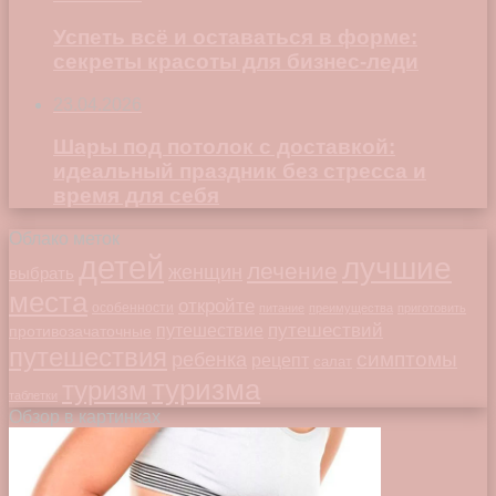
Успеть всё и оставаться в форме:
секреты красоты для бизнес-леди
23.04.2026
Шары под потолок с доставкой:
идеальный праздник без стресса и
время для себя
Облако меток
детей
лучшие
лечение
женщин
выбрать
места
откройте
особенности
питание
преимущества
приготовить
путешествий
путешествие
противозачаточные
путешествия
симптомы
ребенка
рецепт
салат
туризма
туризм
таблетки
Обзор в картинках