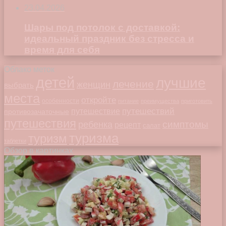
23.04.2026
Шары под потолок с доставкой:
идеальный праздник без стресса и
время для себя
Облако меток
детей
лучшие
лечение
женщин
выбрать
места
откройте
особенности
питание
преимущества
приготовить
путешествий
путешествие
противозачаточные
путешествия
симптомы
ребенка
рецепт
салат
туризма
туризм
таблетки
Обзор в картинках