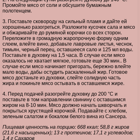
Промойте мясо от соли и обсушите бумажным
полотенцем.
3. Поставьте сковороду на сильный пламя и дайте ей
хорошенько разогреться. Разложите кусочек сала и мясо
и обжаривайте до румяной корочки со всех сторон.
Переложите в громадную жаропрочную форму одним
слоем, влейте вино, добавьте лавровые листья, чеснок,
тимьян, черный перец, оставшееся сало и 125 мл воды.
Поставьте в духовку на 1,5 часа. В случае если мясо
оказалось не хватает мягкое, готовьте еще 30 мин.. В
случае если мясо начинает пригорать, бережно влейте
мало воды, дабы остудить раскаленный жир. Готовое
мясо достаньте из духовки, слейте солидную часть
жира и покиньте мясо остывать в оставшемся жире.
4. Перед подачей разогрейте духовку до 200 °С и
поставьте в том направлении свинину с оставшимся
жиром на 8-10 мин. Мясо должно начать шкворчать и
покрыться хрустящей корочкой. Подавайте с хлебом,
зеленым салатом и бокалом белого вина из Сансера.
Пищевая ценность на порцию: 668 ккал; 58,8 г жиров
(21,6 г насыщенных); 13 г протеинов; 17,1 г углеводов;
1,4 г Сахаров