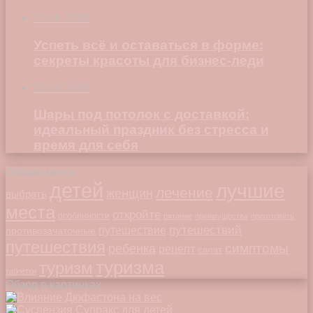
22.06.2026
Успеть всё и оставаться в форме:
секреты красоты для бизнес-леди
23.04.2026
Шары под потолок с доставкой:
идеальный праздник без стресса и
время для себя
Облако меток
детей
лучшие
лечение
женщин
выбрать
места
откройте
особенности
питание
преимущества
приготовить
путешествий
путешествие
противозачаточные
путешествия
симптомы
ребенка
рецепт
салат
туризма
туризм
таблетки
Обзор в картинках