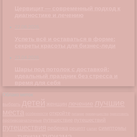
Цервицит — современный подход к
диагностике и лечению
22.06.2026
Успеть всё и оставаться в форме:
секреты красоты для бизнес-леди
23.04.2026
Шары под потолок с доставкой:
идеальный праздник без стресса и
время для себя
Облако меток
детей
лучшие
лечение
женщин
выбрать
места
откройте
особенности
питание
преимущества
приготовить
путешествий
путешествие
противозачаточные
путешествия
симптомы
ребенка
рецепт
салат
туризма
туризм