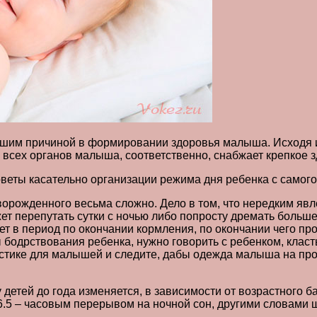
льшим причиной в формировании здоровья малыша. Исходя и
сех органов малыша, соответственно, снабжает крепкое з
веты касательно организации режима дня ребенка с самого 
новорожденного весьма сложно. Дело в том, что нередким 
ет перепутать сутки с ночью либо попросту дремать больше
т в период по окончании кормления, по окончании чего пр
 бодрствования ребенка, нужно говорить с ребенком, класт
астике для малышей и следите, дабы одежда малыша на пр
детей до года изменяется, в зависимости от возрастного ба
6.5 – часовым перерывом на ночной сон, другими словами ш