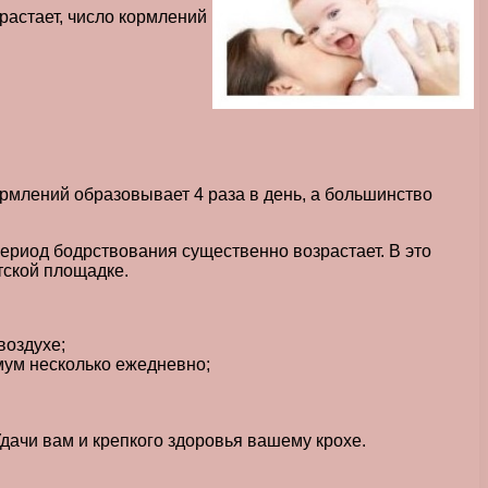
астает, число кормлений
ормлений образовывает 4 раза в день, а большинство
 период бодрствования существенно возрастает. В это
тской площадке.
воздухе;
мум несколько ежедневно;
ачи вам и крепкого здоровья вашему крохе.