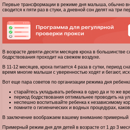
Первые трансформации в режиме дня малыша, обычно внос
сводится к пяти раз в стуки, а дневной сон делят на три пе
В возрасте девяти-десяти месяцев кроха в большинстве сл
бодрствования проходит на свежем воздухе.
В 11-12 месяцев, кроха питается 4 раза в сутки, период с
время многие малыши с уверенностью ходят и бегают, исх
Вот еще пара советов по организации режима дня ребенка
старайтесь укладывать ребенка в одно да и то же 
период бодрствования оптимальнее проводить на ул
неспешно воспитывайте ребенка к независимому ко
помните о гигиенических и водных процедурах, как
В заключение воображаем вашему вниманию примерный реж
Примерный режим дня для детей в возрасте от 1 до 3 мес