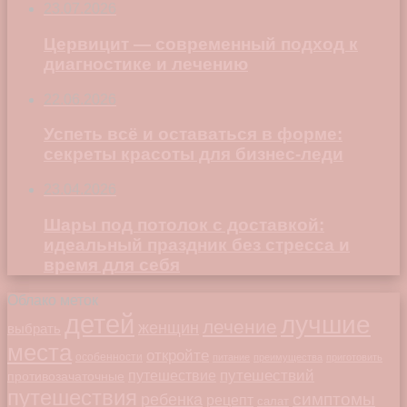
23.07.2026
Цервицит — современный подход к
диагностике и лечению
22.06.2026
Успеть всё и оставаться в форме:
секреты красоты для бизнес-леди
23.04.2026
Шары под потолок с доставкой:
идеальный праздник без стресса и
время для себя
Облако меток
детей
лучшие
лечение
женщин
выбрать
места
откройте
особенности
питание
преимущества
приготовить
путешествий
путешествие
противозачаточные
путешествия
симптомы
ребенка
рецепт
салат