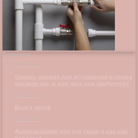
Интересное
02.07.2021
Оценка оружия для вступления в права
наследства, и для чего она требуется?
15.06.2018
Вши у детей
19.05.2023
Аккредитация: что это такое и как она