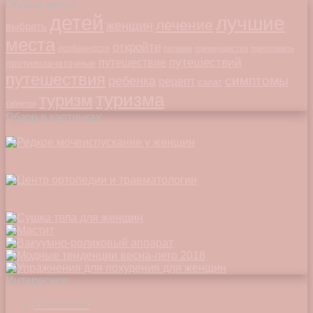
Облако меток
детей
лучшие
лечение
женщин
выбрать
места
откройте
особенности
питание
преимущества
приготовить
путешествий
путешествие
противозачаточные
путешествия
симптомы
ребенка
рецепт
салат
туризма
туризм
таблетки
Обзор в картинках
Интересное
21.04.2022