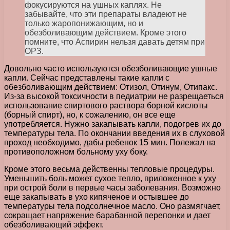
фокусируются на ушных каплях. Не
забывайте, что эти препараты владеют не
только жаропонижающим, но и
обезболивающим действием. Кроме этого
помните, что Аспирин нельзя давать детям при
ОРЗ.
Довольно часто используются обезболивающие ушные
капли. Сейчас представлены такие капли с
обезболивающим действием: Отизол, Отинум, Отипакс.
Из-за высокой токсичности в педиатрии не разрещаеться
использование спиртового раствора борной кислоты
(борный спирт), но, к сожалению, он все еще
употребляется. Нужно закапывать капли, подогрев их до
температуры тела. По окончании введения их в слуховой
проход необходимо, дабы ребенок 15 мин. Полежал на
противоположном больному уху боку.
Кроме этого весьма действенны тепловые процедуры.
Уменьшить боль может сухое тепло, приложенное к уху
при острой боли в первые часы заболевания. Возможно
еще закапывать в ухо кипяченое и остывшее до
температуры тела подсолнечное масло. Оно размягчает,
сокращает напряжение барабанной перепонки и дает
обезболивающий эффект.