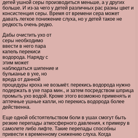
детей ушной серы производиться меньше, а у других
больше. И из-за чего у детей различных рас разны цвет и
консистенция серы. Время от времени сера может
давать легкое понижение слуха, но у детей такое не
редкость очень редко.
Дабы очистить ухо от
серы необходимо
ввести в него пара
капель перекиси
водорода. Наряду с
этим может
наблюдаться шипение и
бульканье в ухе, но
вреда от данной
процедуры кроха не возьмёт. перекись водорода нужно
подержать в ухе пара мин., и затем посредством шприца
промыть ухо водой. Кроме этого возможно применять и
аптечные ушные капли, но перекись водорода более
действенна.
Еще одной обстоятельством боли в ушах смогут быть
резкие перепады атмосферного давления, к примеру в
самолете либо лифте. Такие перепады способны
привести к временному снижению слуха. Когда