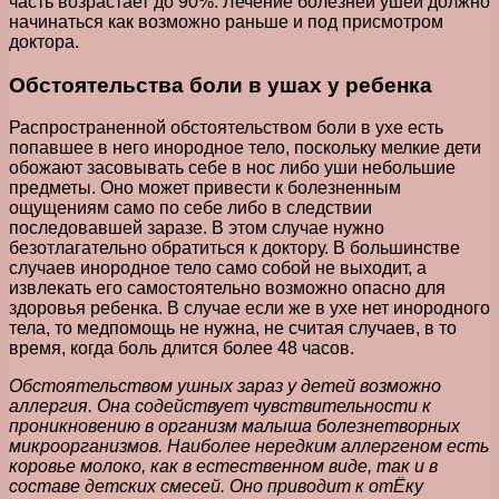
часть возрастает до 90%. Лечение болезней ушей должно
начинаться как возможно раньше и под присмотром
доктора.
Обстоятельства боли в ушах у ребенка
Распространенной обстоятельством боли в ухе есть
попавшее в него инородное тело, поскольку мелкие дети
обожают засовывать себе в нос либо уши небольшие
предметы. Оно может привести к болезненным
ощущениям само по себе либо в следствии
последовавшей заразе. В этом случае нужно
безотлагательно обратиться к доктору. В большинстве
случаев инородное тело само собой не выходит, а
извлекать его самостоятельно возможно опасно для
здоровья ребенка. В случае если же в ухе нет инородного
тела, то медпомощь не нужна, не считая случаев, в то
время, когда боль длится более 48 часов.
Обстоятельством ушных зараз у детей возможно
аллергия. Она содействует чувствительности к
проникновению в организм малыша болезнетворных
микроорганизмов. Наиболее нередким аллергеном есть
коровье молоко, как в естественном виде, так и в
составе детских смесей. Оно приводит к отЁку