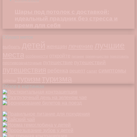
Шары под потолок с доставкой:
идеальный праздник без стресса и
время для себя
Облако меток
детей
лучшие
лечение
женщин
выбрать
места
откройте
особенности
питание
преимущества
приготовить
путешествий
путешествие
противозачаточные
путешествия
симптомы
ребенка
рецепт
салат
туризма
туризм
таблетки
Обзор в картинках