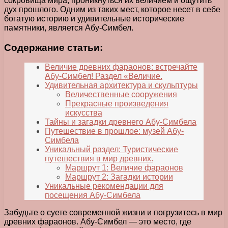
сокровища мира, проникнуться их величием и ощутить
дух прошлого. Одним из таких мест, которое несет в себе
богатую историю и удивительные исторические
памятники, является Абу-Симбел.
Содержание статьи:
Величие древних фараонов: встречайте
Абу-Симбел! Раздел «Величие.
Удивительная архитектура и скульптуры
Величественные сооружения
Прекрасные произведения
искусства
Тайны и загадки древнего Абу-Симбела
Путешествие в прошлое: музей Абу-
Симбела
Уникальный раздел: Туристические
путешествия в мир древних.
Маршрут 1: Величие фараонов
Маршрут 2: Загадки истории
Уникальные рекомендации для
посещения Абу-Симбела
Забудьте о суете современной жизни и погрузитесь в мир
древних фараонов. Абу-Симбел — это место, где