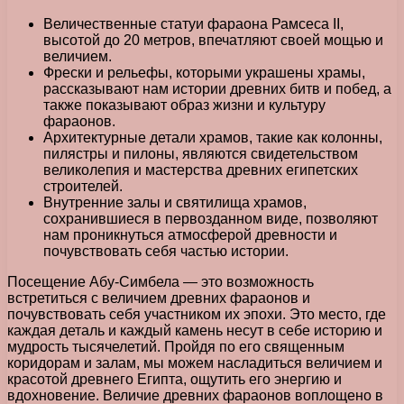
Величественные статуи фараона Рамсеса II,
высотой до 20 метров, впечатляют своей мощью и
величием.
Фрески и рельефы, которыми украшены храмы,
рассказывают нам истории древних битв и побед, а
также показывают образ жизни и культуру
фараонов.
Архитектурные детали храмов, такие как колонны,
пилястры и пилоны, являются свидетельством
великолепия и мастерства древних египетских
строителей.
Внутренние залы и святилища храмов,
сохранившиеся в первозданном виде, позволяют
нам проникнуться атмосферой древности и
почувствовать себя частью истории.
Посещение Абу-Симбела — это возможность
встретиться с величием древних фараонов и
почувствовать себя участником их эпохи. Это место, где
каждая деталь и каждый камень несут в себе историю и
мудрость тысячелетий. Пройдя по его священным
коридорам и залам, мы можем насладиться величием и
красотой древнего Египта, ощутить его энергию и
вдохновение. Величие древних фараонов воплощено в