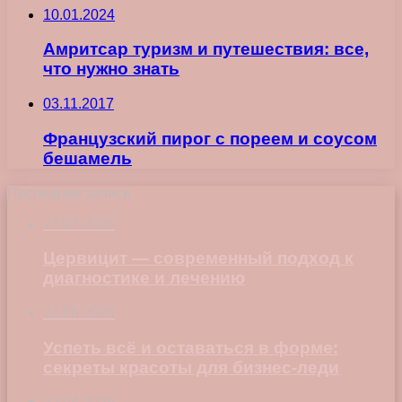
10.01.2024
Амритсар туризм и путешествия: все,
что нужно знать
03.11.2017
Французский пирог с пореем и соусом
бешамель
Последние записи
23.07.2026
Цервицит — современный подход к
диагностике и лечению
22.06.2026
Успеть всё и оставаться в форме:
секреты красоты для бизнес-леди
23.04.2026