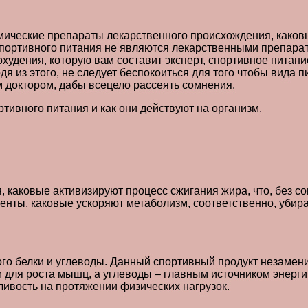
имические препараты лекарственного происхождения, каков
спортивного питания не являются лекарственными препарат
удения, которую вам составит эксперт, спортивное питани
 из этого, не следует беспокоиться для того чтобы вида п
м доктором, дабы всецело рассеять сомнения.
тивного питания и как они действуют на организм.
 каковые активизируют процесс сжигания жира, что, без с
менты, каковые ускоряют метаболизм, соответственно, уби
о белки и углеводы. Данный спортивный продукт незаменим
для роста мышц, а углеводы – главным источником энергии
ивость на протяжении физических нагрузок.