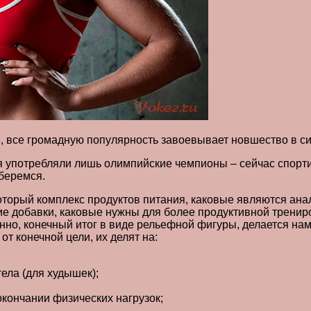
е, все громадную популярность завоевывает новшество в с
я употребляли лишь олимпийские чемпионы – сейчас спортив
зберемся.
торый комплекс продуктов питания, каковые являются анал
е добавки, каковые нужны для более продуктивной трениро
енно, конечный итог в виде рельефной фигуры, делается на
т конечной цели, их делят на:
ела (для худышек);
кончании физических нагрузок;