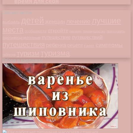
время для себя
Облако меток
детей
лучшие
лечение
женщин
выбрать
места
откройте
особенности
питание
преимущества
приготовить
путешествий
путешествие
противозачаточные
путешествия
симптомы
ребенка
рецепт
салат
туризма
туризм
таблетки
Обзор в картинках