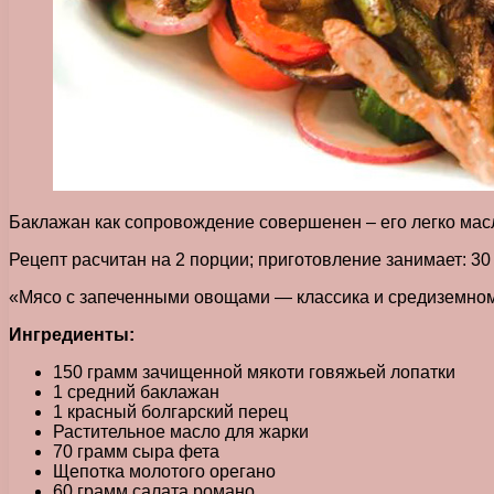
Баклажан как сопровождение совершенен – его легко мас
Рецепт расчитан на 2 порции; приготовление занимает: 30
«Мясо с запеченными овощами — классика и средиземномо
Ингредиенты:
150 грамм зачищенной мякоти говяжьей лопатки
1 средний баклажан
1 красный болгарский перец
Растительное масло для жарки
70 грамм сыра фета
Щепотка молотого орегано
60 грамм салата романо