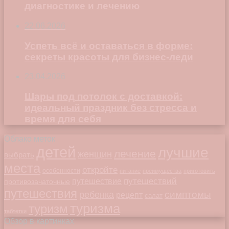
диагностике и лечению
22.06.2026
Успеть всё и оставаться в форме:
секреты красоты для бизнес-леди
23.04.2026
Шары под потолок с доставкой:
идеальный праздник без стресса и
время для себя
Облако меток
детей
лучшие
лечение
женщин
выбрать
места
откройте
особенности
питание
преимущества
приготовить
путешествий
путешествие
противозачаточные
путешествия
симптомы
ребенка
рецепт
салат
туризма
туризм
таблетки
Обзор в картинках