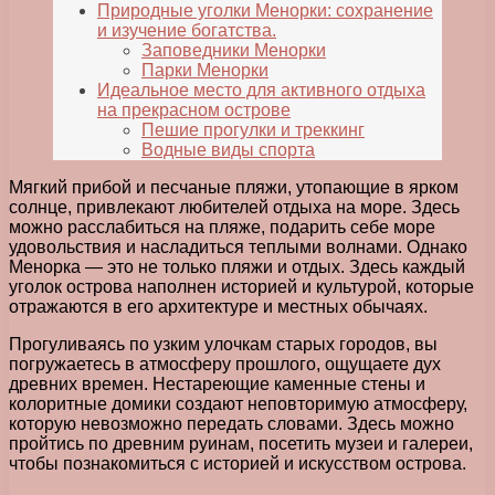
Природные уголки Менорки: сохранение
и изучение богатства.
Заповедники Менорки
Парки Менорки
Идеальное место для активного отдыха
на прекрасном острове
Пешие прогулки и треккинг
Водные виды спорта
Мягкий прибой и песчаные пляжи, утопающие в ярком
солнце, привлекают любителей отдыха на море. Здесь
можно расслабиться на пляже, подарить себе море
удовольствия и насладиться теплыми волнами. Однако
Менорка — это не только пляжи и отдых. Здесь каждый
уголок острова наполнен историей и культурой, которые
отражаются в его архитектуре и местных обычаях.
Прогуливаясь по узким улочкам старых городов, вы
погружаетесь в атмосферу прошлого, ощущаете дух
древних времен. Нестареющие каменные стены и
колоритные домики создают неповторимую атмосферу,
которую невозможно передать словами. Здесь можно
пройтись по древним руинам, посетить музеи и галереи,
чтобы познакомиться с историей и искусством острова.