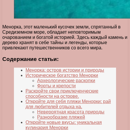
Менорка, этот маленький кусочек земли, спрятанный в
Средиземном море, обладает неповторимым
очарованием и богатой историей. Здесь каждый камень и
дерево хранят в себе тайны и легенды, которые
привлекают путешественников со всего мира.
Содержание статьи:
Менорка: остров истории и природы
Историческое богатство Менорки
Археологические раскопки
Форты и крепости
Раскройте свои приключенческие
способности на острове.
Откройте для себя пляжи Менорки: рай
для любителей отдыха на.
Невероятная красота природы
Разнообразие пляжей
Откройте новые вкусы: уникальная
кулинария Менорки