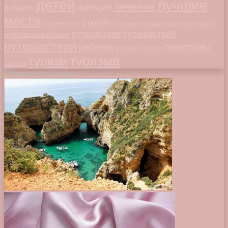
детей
лучшие
лечение
женщин
выбрать
места
откройте
особенности
питание
преимущества
приготовить
путешествий
путешествие
противозачаточные
путешествия
симптомы
ребенка
рецепт
салат
туризма
туризм
таблетки
Обзор в картинках