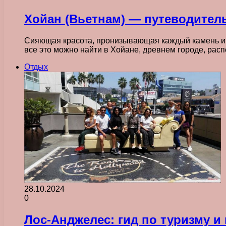
Хойан (Вьетнам) — путеводител
Сияющая красота, пронизывающая каждый камень и у
все это можно найти в Хойане, древнем городе, ра
Отдых
28.10.2024
0
Лос-Анджелес: гид по туризму и