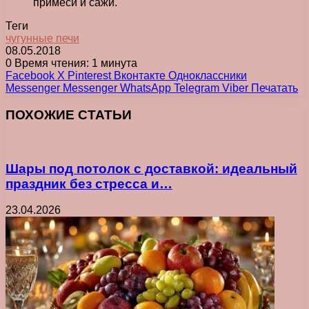
примеси и сажи.
Теги
чугунные печи
08.05.2018
0
Время чтения: 1 минута
Facebook
X
Pinterest
Вконтакте
Одноклассники
Messenger
Messenger
WhatsApp
Telegram
Viber
Печатать
ПОХОЖИЕ СТАТЬИ
Шары под потолок с доставкой: идеальный
праздник без стресса и…
23.04.2026