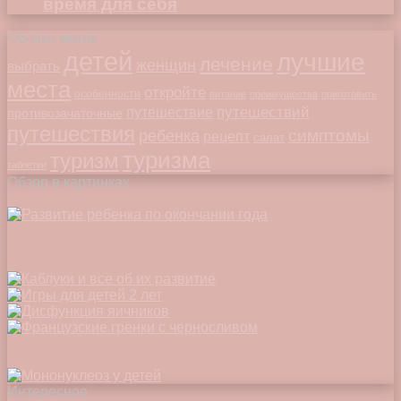
время для себя
Облако меток
детей
лучшие
лечение
женщин
выбрать
места
откройте
особенности
питание
преимущества
приготовить
путешествий
путешествие
противозачаточные
путешествия
симптомы
ребенка
рецепт
салат
туризма
туризм
таблетки
Обзор в картинках
Интересное