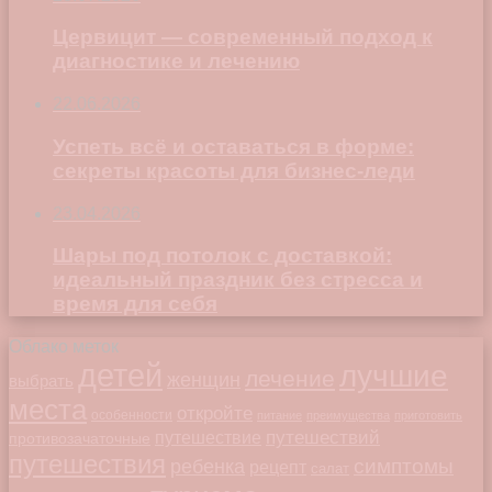
Цервицит — современный подход к
диагностике и лечению
22.06.2026
Успеть всё и оставаться в форме:
секреты красоты для бизнес-леди
23.04.2026
Шары под потолок с доставкой:
идеальный праздник без стресса и
время для себя
Облако меток
детей
лучшие
лечение
женщин
выбрать
места
откройте
особенности
питание
преимущества
приготовить
путешествий
путешествие
противозачаточные
путешествия
симптомы
ребенка
рецепт
салат