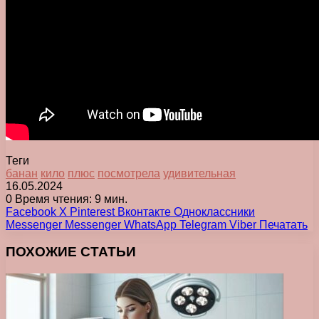
Теги
банан
кило
плюс
посмотрела
удивительная
16.05.2024
0
Время чтения: 9 мин.
Facebook
X
Pinterest
Вконтакте
Одноклассники
Messenger
Messenger
WhatsApp
Telegram
Viber
Печатать
ПОХОЖИЕ СТАТЬИ