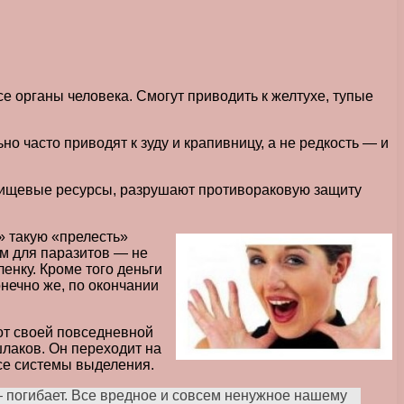
е органы человека. Смогут приводить к желтухе, тупые
о часто приводят к зуду и крапивницу, а не редкость — и
 пищевые ресурсы, разрушают противораковую защиту
» такую «прелесть»
зм для паразитов — не
енку. Кроме того деньги
онечно же, по окончании
от своей повседневной
шлаков. Он переходит на
все системы выделения.
 погибает. Все вредное и совсем ненужное нашему