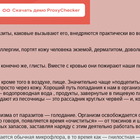
иты, каковые вызывают его, внедряются практически во вс
ергии, портят кожу человека экземой, дерматитом, довольн
 конечно же, глисты. Вместе с кровью они пожирают наши
 кроме того в воздухе, пище. Значительно чаще »подцепить
просто через кожу. Хороший путь попадания к нам в органи
 водопроводная вода , продукты, завернутые в пищевую пл
адают из песочницы — это рассадник круглых червей — и, к
изма от паразитов — голодание. Организм освобождается 
о говоря, появляется время «очиститься» — от токсинов и 
ных запасов, заставляя наряду с этим деятельно работать 
ается обычная микрофлора, в то время как — гнилостная —