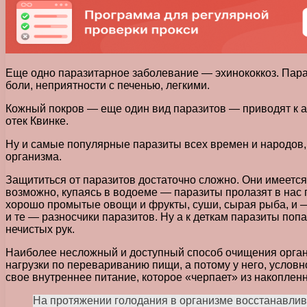
Еще одно паразитарное заболевание — эхинококкоз. Параз
боли, неприятности с печенью, легкими.
Кожный покров — еще один вид паразитов — приводят к алл
отек Квинке.
Ну и самые популярные паразиты всех времен и народов,
организма.
Защититься от паразитов достаточно сложно. Они имеется
возможно, купаясь в водоеме — паразиты пролазят в нас 
хорошо промытые овощи и фрукты, суши, сырая рыба, и —
и те — разносчики паразитов. Ну а к деткам паразиты поп
нечистых рук.
Наиболее несложный и доступный способ очищения орган
нагрузки по перевариванию пищи, а потому у него, условн
свое внутреннее питание, которое «черпает» из накоплен
На протяжении голодания в организме восстанавлив