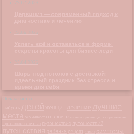
23.07.2026
Цервицит — современный подход к
диагностике и лечению
22.06.2026
Успеть всё и оставаться в форме:
секреты красоты для бизнес-леди
23.04.2026
Шары под потолок с доставкой:
идеальный праздник без стресса и
время для себя
Облако меток
детей
лучшие
лечение
женщин
выбрать
места
откройте
особенности
питание
преимущества
приготовить
путешествий
путешествие
противозачаточные
путешествия
симптомы
ребенка
рецепт
салат