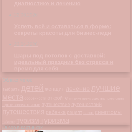
диагностике и лечению
22.06.2026
Успеть всё и оставаться в форме:
секреты красоты для бизнес-леди
23.04.2026
Шары под потолок с доставкой:
идеальный праздник без стресса и
время для себя
Облако меток
детей
лучшие
лечение
женщин
выбрать
места
откройте
особенности
питание
преимущества
приготовить
путешествий
путешествие
противозачаточные
путешествия
симптомы
ребенка
рецепт
салат
туризма
туризм
таблетки
Обзор в картинках