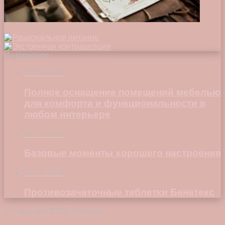
Интересное
15.05.2025
Полное оснащение помещений мебелью
для комфорта и функциональности в
любом интерьере
02.12.2017
Базовые моменты хорошего настроения
29.03.2018
Противозачаточные таблетки Бенатекс
© Copyright 2026, Vokez.ru